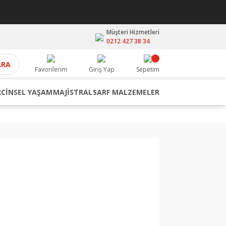
Müşteri Hizmetleri
0212 427 38 34
ARA
Favorilerim
Giriş Yap
Sepetim
R
CİNSEL YAŞAM
MAJİSTRAL
SARF MALZEMELER